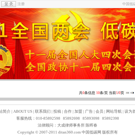
注册
中国低
共
0
条信息
10
条/页 当前
1
/
0
页
站简介
|
ABOUT US
|
联系我们
|
投稿
|
合作
|
加盟
|
广告
|
会员
|
网站导航
|
设为
客服热线：010-85892598 85892698 85893098 85892398
法律顾问：大成律师事务所 陈晖春
Copyright © 2007-2011 ditan360.com
中国低碳网
版权所有