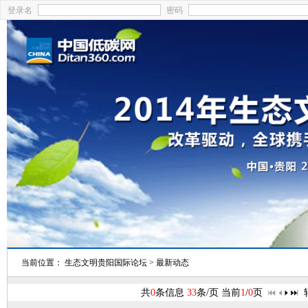
登录名
密码
当前位置： 生态文明贵阳国际论坛 > 最新动态
共
0
条信息
33
条/页 当前
1
/
0
页