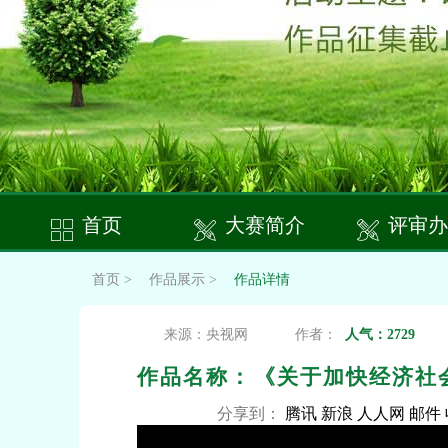
首页
大赛简介
评审办
首页
>
作品展示
>
作品详情
来源：央视网
作者：
人气：2729
作品名称：
分享到：
腾讯
新浪
人人网
邮件