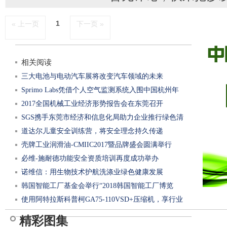
1
« 上一页
下一页 »
相关阅读
三大电池与电动汽车展将改变汽车领域的未来
Sprimo Labs凭借个人空气监测系统入围中国杭州年
2017全国机械工业经济形势报告会在东莞召开
SGS携手东莞市经济和信息化局助力企业推行绿色清
道达尔儿童安全训练营，将安全理念持久传递
洁生产审
壳牌工业润滑油-CMIIC2017暨品牌盛会圆满举行
必维-施耐德功能安全资质培训再度成功举办
诺维信：用生物技术护航洗涤业绿色健康发展
韩国智能工厂基金会举行“2018韩国智能工厂博览
使用阿特拉斯科普柯GA75-110VSD+压缩机，享行业
会”初步
精彩图集