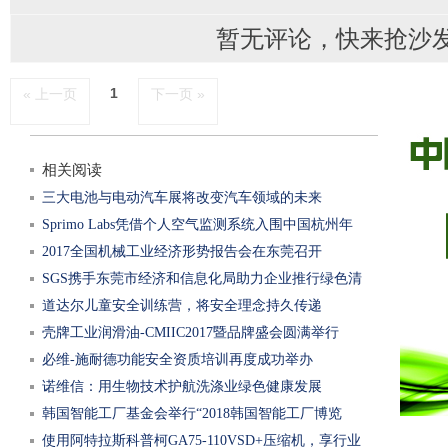
暂无评论，快来抢沙
1
« 上一页
下一页 »
相关阅读
三大电池与电动汽车展将改变汽车领域的未来
Sprimo Labs凭借个人空气监测系统入围中国杭州年
2017全国机械工业经济形势报告会在东莞召开
SGS携手东莞市经济和信息化局助力企业推行绿色清
道达尔儿童安全训练营，将安全理念持久传递
洁生产审
壳牌工业润滑油-CMIIC2017暨品牌盛会圆满举行
必维-施耐德功能安全资质培训再度成功举办
诺维信：用生物技术护航洗涤业绿色健康发展
韩国智能工厂基金会举行“2018韩国智能工厂博览
使用阿特拉斯科普柯GA75-110VSD+压缩机，享行业
会”初步