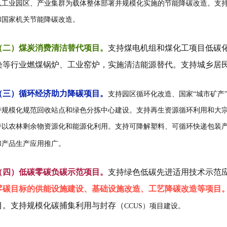
以工业园区、产业集群为载体整体部署并规模化实施的节能降碳改造。支
和国家机关节能降碳改造。
（二）煤炭消费清洁替代项目
。
支持煤电机组和煤化工项目低碳
染等行业燃煤锅炉、工业窑炉，实施清洁能源替代。支持城乡居
（三）循环经济助力降碳项目。
支持园区循环化改造、国家“城市矿产
持规模化规范回收站点和绿色分拣中心建设。支持再生资源循环利用和大
持以农林剩余物资源化和能源化利用。支持可降解塑料、可循环快递包装产
和产品生产应用推广。
（四）低碳零碳负碳示范项目。
支持绿色低碳先进适用技术示范
零碳目标的供能设施建设、基础设施改造、工艺降碳改造等项目
目。支持规模化碳捕集利用与封存（
CCUS
）项目建设。