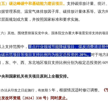
（五）碳达峰碳中和基础能力建设项目
。
支持碳排放计量、统计
数据管理系统、温室气体排放因子库、碳排放计量体系等。该方
家层面规划或方案，并按照国家标准和要求实施。
（六）其他。
围绕贯彻落实党中央、国务院交办重大事项需安排支持的项
以上支持范围中，
重点行业领域节能降碳项目、煤炭消费清洁替
负碳示范项目等项目支持比例均为核定总投资的
20%
。
对于地方
目，东、中、西、东北地区项目支持比例分别为核定总投资的
60
中央和国家机关有关项目原则上全额安排。
年，根据情况适时修订调整。
《
本办法从印发之日起施行，有效期
5
（发改环资规〔
2024
〕
338
号）同时废止。