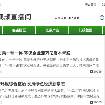
册
平台首页
我
设为首页
|
加入收藏
低碳园区
低碳产业
低碳校园
速布局一带一路 环保企业迎万亿资本蛋糕
看来，“一带一路”国家大部分处于转型期，带来了市场和技术需求的重
时，“一带一路”国家互联互通、基础设施建设需求巨大，带来国际产能
转型的机遇。
20935
环境综合整治 发展绿色经济新常态
绿色世界潮流、承担全球共同责任的重大决策。“十二五”以来我国环境
治污减排任务超额完成，生态环境保护取得积极成效。中国牢固树立绿
步健全环保法规标准和制度，推进生态建设和农村环境综合整治持续深
20065