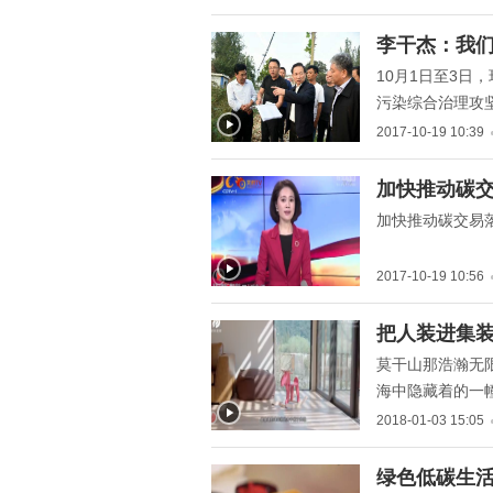
化，优化经济发
" title="李干杰：我们打的
李干杰：我
是一场改善环境质量的攻
10月1日至3
坚战">
污染综合治理攻
染、改善环境质
2017-10-19 10:39
坚战。
" title="加快推动碳交易落
加快推动碳交
地落实 更好实现绿色低碳
加快推动碳交易
发展">
2017-10-19 10:56
" title="把人装进集装箱，
把人装进集
中国最具特色的低碳设计
莫干山那浩瀚无
民宿">
海中隐藏着的一
计一种有态度的
2018-01-03 15:05
" title="绿色低碳生活,公
绿色低碳生活