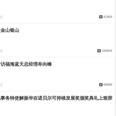
41964
是金山银山
100844
专访福海蓝天总经理牟向峰
49966
化事务特使解振华在诺贝尔可持续发展奖颁奖典礼上致辞