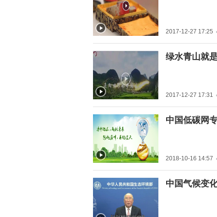
益笔会">
2017-12-27 17:25
" title="绿水青山就是金山
绿水青山就
银山">
2017-12-27 17:31
" title="中国低碳网专访福
中国低碳网
海蓝天总经理牟向峰">
2018-10-16 14:57
" title="中国气候变化事务
中国气候变
特使解振华在诺贝尔可持
续发展奖颁奖典礼上致
辞">