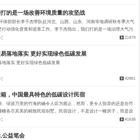
展，培育经济…
们打的是一场改善环境质量的攻坚战
日，环保部部长李干杰带队赴河北、山西、山东、河南等地调研秋冬季大气
坚行动强化督查和巡查工作。李干杰指出，我们打的是一场治理大气污
量的攻坚战，也是一场推进供给侧结构性改革、促进产业转型升级的攻
21979
易落地落实 更好实现绿色低碳发展
落地落实 更好实现绿色低碳发展
42861
装箱，中国最具特色的低碳设计民宿
限、绿波万里的竹海的确令人叹为观止，然而，更令人惊异的还是在竹
幢幢各尽其美的精致民宿别墅。民宿设计，不是设计一幢房子，而是设
生活方式。
41638
,公益笔会