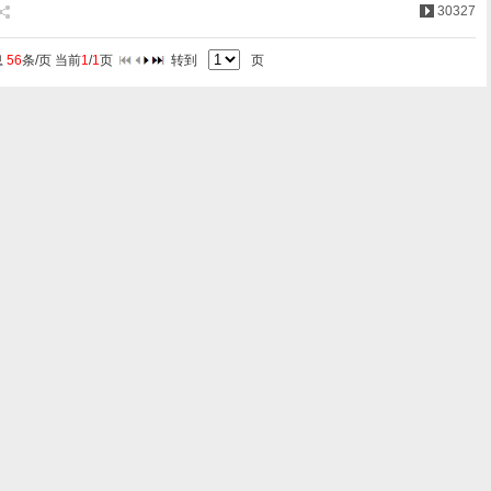
30327
息
56
条/页 当前
1
/
1
页
转到
页