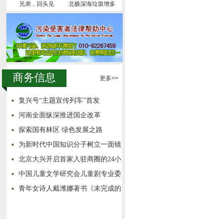
兄弟，回头见
北极深海垃圾增多
商务信息
更多>>
复兴号“主题宣传列车”首发
河南全面纵深推进国企改革
探索国有林区 绿色发展之路
为新时代中国知识分子树立一面镜
子
北京大兴开启首家入驻商圈的24小
时城市书房
中国儿童文学研究会儿童剧专业委
员会成立
青年女诗人戴潍娜著书《未完成的
悲剧》