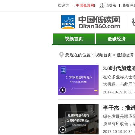
欢迎访问，
中国低碳网!
请登录
免费注
视频首页
低碳经济
您现在的位置：
视频首页
> 低碳经济
" title="3.0时代加速布局
3.0时代加
一带一路 环保企业迎万亿
在众多业界人士
资本蛋糕">
大机遇。与此同
合作、企业升级
2017-10-19 10:30
" title="李干杰：推进环境
李干杰：推进
综合整治 发展绿色经济新
绿色发展是顺应
常态">
质量有所改善，
色发展理念，逐
2017-10-19 10:34