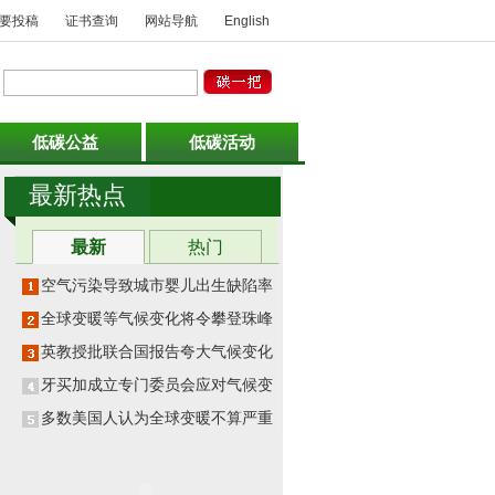
要投稿
证书查询
网站导航
English
低碳公益
低碳活动
最新热点
最新
热门
空气污染导致城市婴儿出生缺陷率翻
番
全球变暖等气候变化将令攀登珠峰更
危险
英教授批联合国报告夸大气候变化影
响
牙买加成立专门委员会应对气候变化
多数美国人认为全球变暖不算严重威
胁