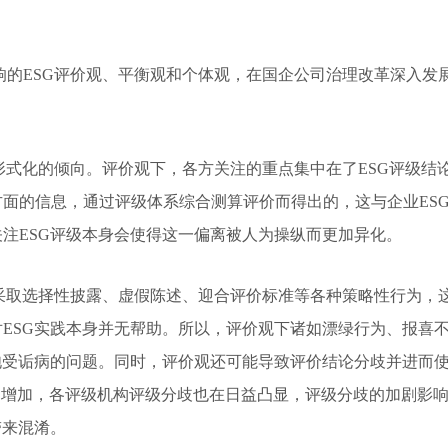
响的ESG评价观、平衡观和个体观，在国企公司治理改革深入发
形式化的倾向。评价观下，各方关注的重点集中在了ESG评级结
面的信息，通过评级体系综合测算评价而得出的，这与企业ES
注ESG评级本身会使得这一偏离被人为操纵而更加异化。
而采取选择性披露、虚假陈述、迎合评价标准等各种策略性行为，
ESG实践本身并无帮助。所以，评价观下诸如漂绿行为、报喜
饱受诟病的问题。同时，评价观还可能导致评价结论分歧并进而
构的增加，各评级机构评级分歧也在日益凸显，评级分歧的加剧影
带来混淆。