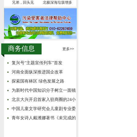
兄弟，回头见
北极深海垃圾增多
商务信息
更多>>
复兴号“主题宣传列车”首发
河南全面纵深推进国企改革
探索国有林区 绿色发展之路
为新时代中国知识分子树立一面镜
子
北京大兴开启首家入驻商圈的24小
时城市书房
中国儿童文学研究会儿童剧专业委
员会成立
青年女诗人戴潍娜著书《未完成的
悲剧》