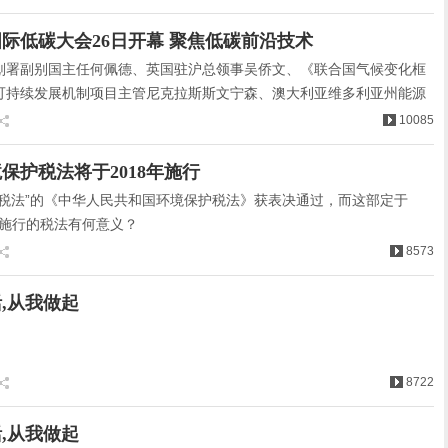
，修复重金属土壤…
际低碳大会26日开幕 聚焦低碳前沿技术
划署副别国主任何佩德、英国驻沪总领事吴侨文、《联合国气候变化框
可持续发展机制项目主管尼克拉斯斯文宁森、澳大利亚维多利亚州能源
部部长丽莉德安布罗西奥、江苏省委副书记、常务副省长黄莉新、国家
10085
员会名誉主任、…
保护税法将于2018年施行
色税法”的《中华人民共和国环境保护税法》获表决通过，而这部定于
日起施行的税法有何意义？
8573
,从我做起
8722
,从我做起