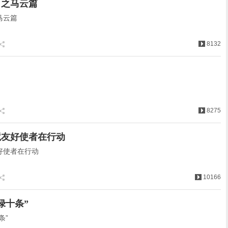
司之马云篇
马云篇
8132
8275
境友好使者在行动
好使者在行动
10166
绿十条”
条”