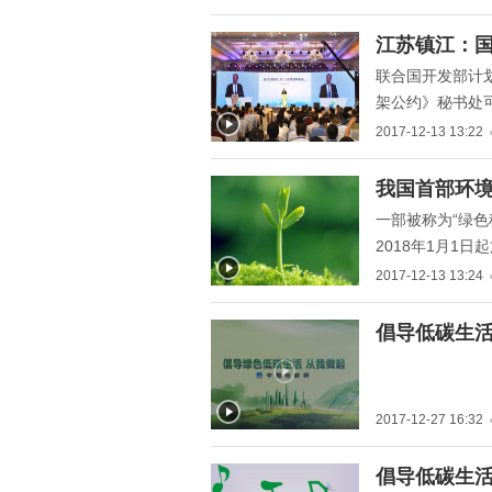
达国际先进水平
" title="江苏镇江：国际低
江苏镇江：国
碳大会26日开幕 聚焦低
联合国开发部计
碳前沿技术">
架公约》秘书处
环境与气候变化
2017-12-13 13:22
气候变化专家委
" title="我国首部环境保护
我国首部环境
税法将于2018年施行">
一部被称为“绿
2018年1月1
2017-12-13 13:24
" title="倡导低碳生活,从
倡导低碳生活
我做起">
2017-12-27 16:32
" title="倡导低碳生活,从
倡导低碳生活