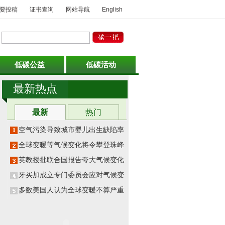
要投稿
证书查询
网站导航
English
低碳公益
低碳活动
最新热点
最新
热门
空气污染导致城市婴儿出生缺陷率翻
番
全球变暖等气候变化将令攀登珠峰更
危险
英教授批联合国报告夸大气候变化影
响
牙买加成立专门委员会应对气候变化
多数美国人认为全球变暖不算严重威
胁