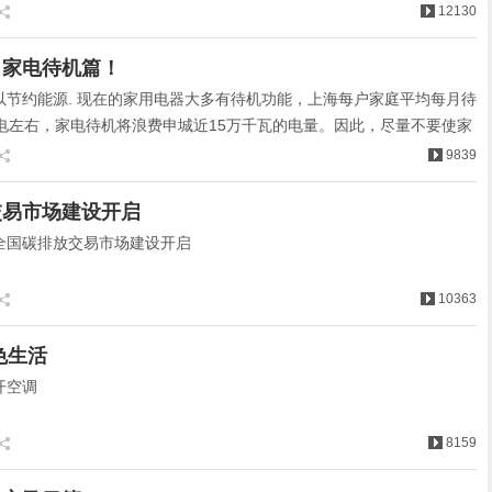
12130
，家电待机篇！
以节约能源. 现在的家用电器大多有待机功能，上海每户家庭平均每月待
度电左右，家电待机将浪费申城近15万千瓦的电量。因此，尽量不要使家
。
9839
交易市场建设开启
全国碳排放交易市场建设开启
10363
色生活
开空调
8159