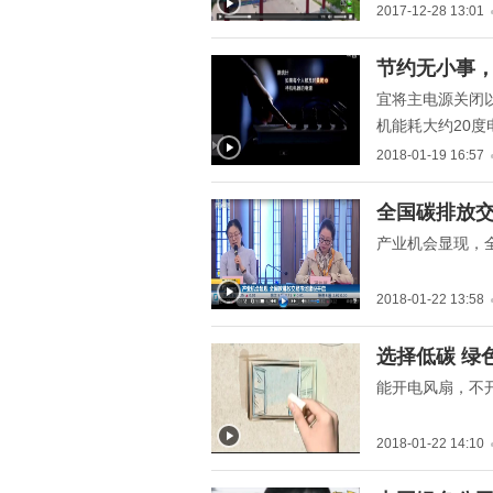
2017-12-28 13:01
" title="节约无小事，家电
节约无小事
待机篇！">
宜将主电源关闭
机能耗大约20
电处于待机状态
2018-01-19 16:57
" title="全国碳排放交易市
全国碳排放
场建设开启">
产业机会显现，
2018-01-22 13:58
" title="选择低碳 绿色生
选择低碳 绿
活">
能开电风扇，不
2018-01-22 14:10