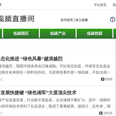
册
平台首页
我
设为首页
|
加入收藏
低碳园区
低碳产业
低碳校园
态化推进 “绿色风暴”越演越烈
越演越烈，我国环保体系也日臻成熟。可以肯定的是，环保常态化是必
也将在未来很长一段时间存在。与其将其看作是一场劫难，不如当成一
8569
发展快捷键 “绿色湘军”大显顶尖技术
保产业高速发展，行业集中度提高，企业规模不断扩大。其中，湖南环
力和环保技术得到了长足进步，取得了累累硕果。据统计，近年来，湖
续保持20%的高速增长。高校与公司联手攻关，废水、废气排放指标已
10516