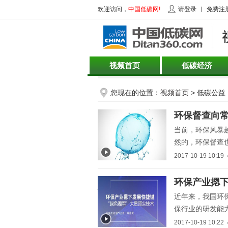
欢迎访问，
中国低碳网!
请登录
免费注
视频首页
低碳经济
您现在的位置：
视频首页
> 低碳公益
" title="环保督查向常态化
环保督查向常
推进 “绿色风暴”越演越
当前，环保风暴
烈">
然的，环保督查
次历练。
2017-10-19 10:19
" title="环保产业摁下发展
环保产业摁下
快捷键 “绿色湘军”大显顶
近年来，我国环
尖技术">
保行业的研发能
南省环保产业连
2017-10-19 10:22