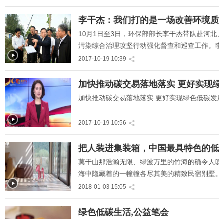
化，优化经济发展，培育经济…
" title="李干杰：我们打的
李干杰：我们打的是一场改善环境质
是一场改善环境质量的攻
10月1日至3日，环保部部长李干杰带队赴河
坚战">
污染综合治理攻坚行动强化督查和巡查工作。
染、改善环境质量的攻坚战，也是一场推进供
2017-10-19 10:39
坚战。
" title="加快推动碳交易落
加快推动碳交易落地落实 更好实现
地落实 更好实现绿色低碳
加快推动碳交易落地落实 更好实现绿色低碳发
发展">
2017-10-19 10:56
" title="把人装进集装箱，
把人装进集装箱，中国最具特色的低
中国最具特色的低碳设计
莫干山那浩瀚无限、绿波万里的竹海的确令人
民宿">
海中隐藏着的一幢幢各尽其美的精致民宿别墅
计一种有态度的生活方式。
2018-01-03 15:05
" title="绿色低碳生活,公
绿色低碳生活,公益笔会