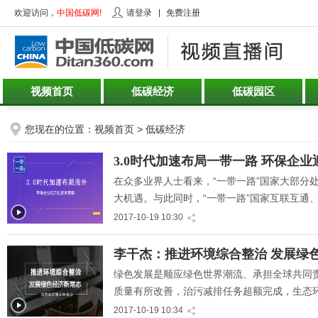
欢迎访问，
中国低碳网!
请登录
免费注册
视频首页
低碳经济
低碳园区
您现在的位置：
视频首页
> 低碳经济
" title="3.0时代加速布局
3.0时代加速布局一带一路 环保企
一带一路 环保企业迎万亿
在众多业界人士看来，“一带一路”国家大部分
资本蛋糕">
大机遇。与此同时，“一带一路”国家互联互通
合作、企业升级转型的机遇。
2017-10-19 10:30
" title="李干杰：推进环境
李干杰：推进环境综合整治 发展绿
综合整治 发展绿色经济新
绿色发展是顺应绿色世界潮流、承担全球共同责
常态">
质量有所改善，治污减排任务超额完成，生态
色发展理念，逐步健全环保法规标准和制度，
2017-10-19 10:34